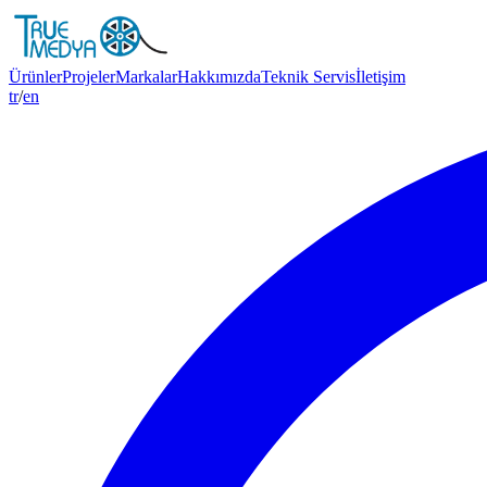
Ürünler
Projeler
Markalar
Hakkımızda
Teknik Servis
İletişim
tr
/
en