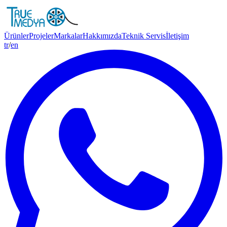
Ürünler
Projeler
Markalar
Hakkımızda
Teknik Servis
İletişim
tr
/
en